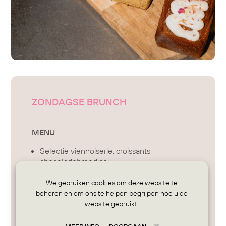
ZONDAGSE BRUNCH
MENU
Selectie viennoiserie: croissants,
chocoladebroodjes
Yoghurt, granola, wilde bessen,
We gebruiken cookies om deze website te
bloemenhoning, peanut butter
beheren en om ons te helpen begrijpen hoe u de
Confituur, chocoladepasta
website gebruikt.
Cakes, banana bread
Assortiment charcuterie, wilde zalm, gerijpte