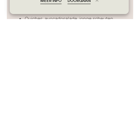
MEER INFO
DOORGAAN
kazen, steenovenbrood
Eieren: roerei, spek
Quiches, avocadosalade, jonge scheuten
Pannenkoeken of wafels
Gearomatiseerd water, seizoenssappen
Uurrooster :
Elke zondag van 10u tot 14u
Prijs :
Volwassenen: €42 incl. (met 2
huisgemaakte dranken: koffie/thee,
seizoenssap of cava)
Kinderen: €25 incl. (5–12 jaar)
Reservaties :
Online via ons reservatiesysteem tot de
avond voordien
Dezelfde dag telefonisch:
+32 2 895 79 09