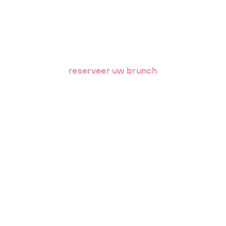
Koffie – Ontbijt –
Lunch & Brunch
reserveer uw brunch